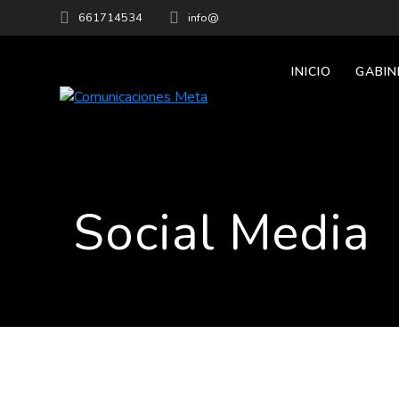
Saltar
661714534
info@
al
contenido
INICIO
GABIN
Social Media